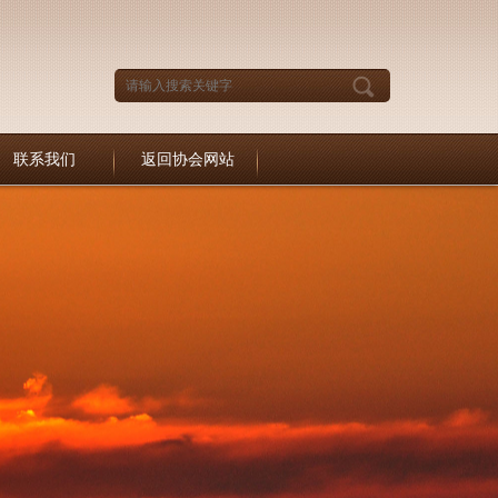
联系我们
返回协会网站