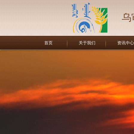
乌
首页
关于我们
资讯中心