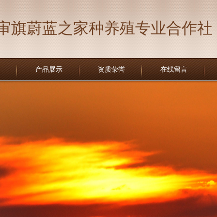
审旗蔚蓝之家种养殖专业合作社
产品展示
资质荣誉
在线留言