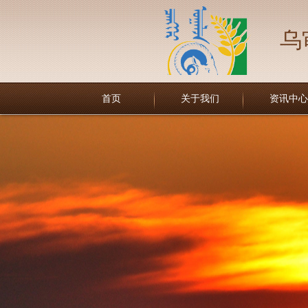
乌
首页
关于我们
资讯中心